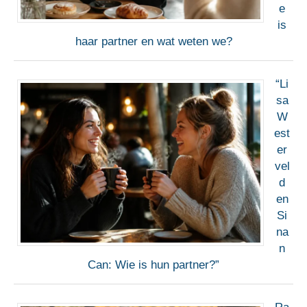
e
is
haar partner en wat weten we?
“Li
sa
W
est
er
vel
d
en
Si
na
n
Can: Wie is hun partner?”