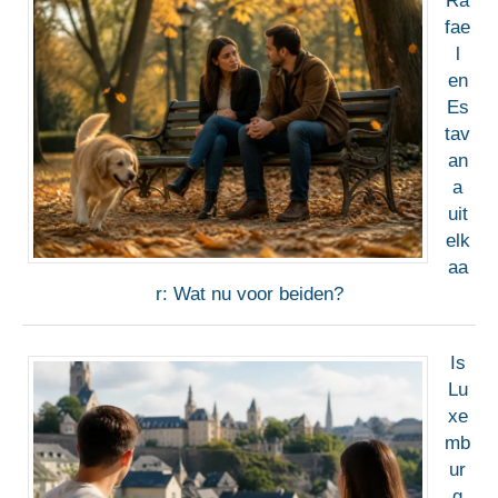
Ra
fae
l
en
Es
tav
an
a
uit
elk
aa
r: Wat nu voor beiden?
Is
Lu
xe
mb
ur
g