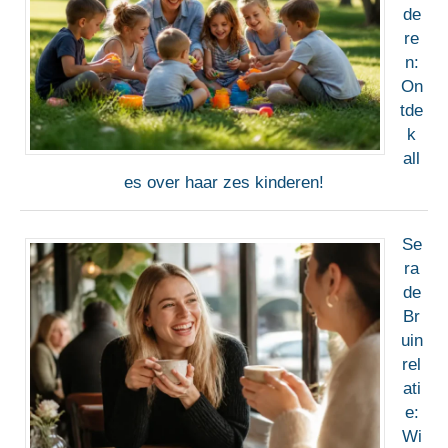
de
re
n:
On
tde
k
all
es over haar zes kinderen!
Se
ra
de
Br
uin
rel
ati
e:
Wi